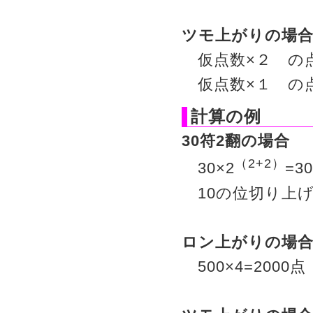
ツモ上がりの場
仮点数×２ の
仮点数×１ の
計算の例
30符2翻の場合
（2+2）
30×2
=30
10の位切り上げ
ロン上がりの場
500×4=200