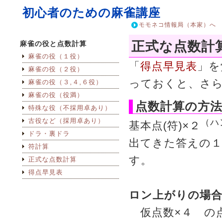
初心者のための麻雀講座
モモネコ情報局（本家）へ
正式な点数計
麻雀の役と点数計算
麻雀の役（１役）
「
得点早見表
」を
麻雀の役（２役）
っておくと、さ
麻雀の役（３,４,６役）
麻雀の役（役満）
点数計算の方
特殊な役（不採用卓あり）
古役など（採用卓あり）
（ハ
基本点(符)×２
ドラ・裏ドラ
出てきた答えの
符計算
す。
正式な点数計算
得点早見表
ロン上がりの場
仮点数×４ の