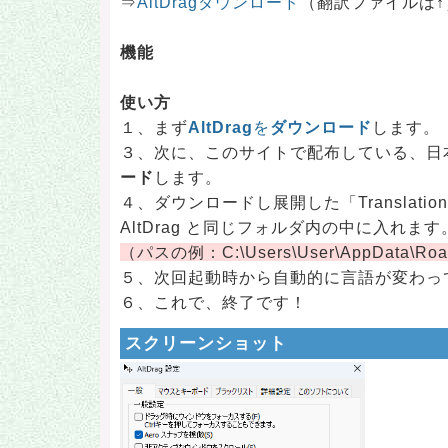
⇒
AltDragダウンロード
（翻訳ファイルは↑
機能
使い方
１、まず
AltDrag
を
ダウンロード
します。
３、次に、このサイトで配布している、日
ード
します。
４、ダウンロードし展開した「Translation
AltDrag と同じフォルダ内の中に入れます
（パスの例：C:\Users\User\AppData\Roam
５、次回起動時から自動的に言語が変わっ
６、これで、終了です！
スクリーンショット