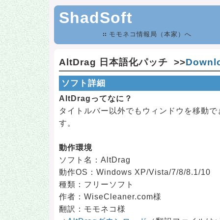
ShadSoft
モモネコ情報局（本家）へ
AltDrag 日本語化パッチ >>
Downl
ソフト詳細
AltDragってなに？
タイトルバー以外でもウィンドウを移動で
す。
動作環境
ソフト名：AltDrag
動作OS：Windows XP/Vista/7/8/8.1/10
種類：フリーソフト
作者：WiseCleaner.com様
翻訳：モモネコ様