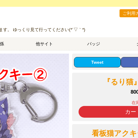
ご利用
。 ゆっくり見て行ってください(*´▽｀*)
関係
他サイト
バッジ
Tweet
『るり猫』
80
在
カー
看板猫アクキー