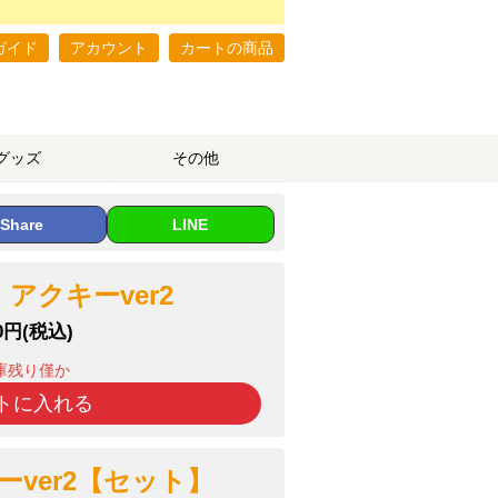
ガイド
アカウント
カートの商品
グッズ
その他
Share
LINE
アクキーver2
0円(税込)
庫残り僅か
トに入れる
ver2【セット】