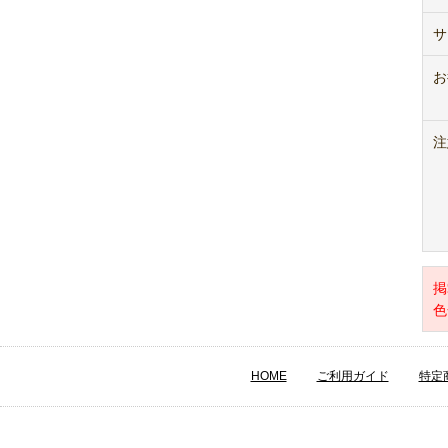
サ
お
注
掲
色
HOME
ご利用ガイド
特定