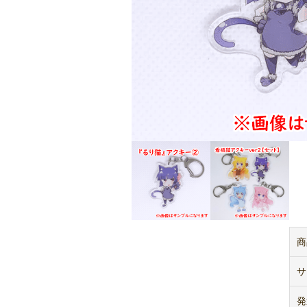
商
サ
発