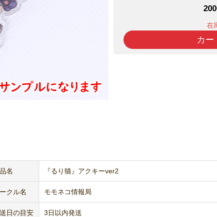
20
在
カー
品名
『るり猫』アクキーver2
ークル名
モモネコ情報局
送日の目安
3日以内発送