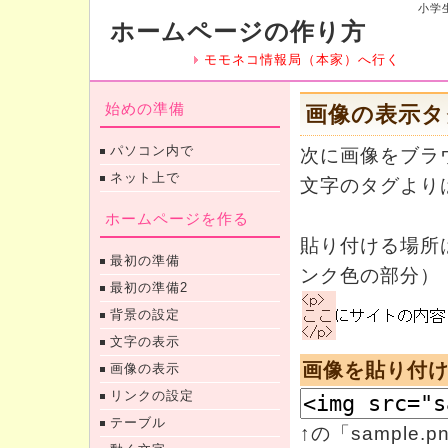
小学
ホームページの作り方
モモネコ情報局（本家）へ行く
始めの準備
画像の表示タ
パソコン内で
次に画像をブラ
ネット上で
文字のタグより
ホームページを作る
貼り付ける場所は
最初の準備
ンク色の部分）
最初の準備2
背景の設定
文字の表示
画像を貼り付
画像の表示
リンクの設定
テーブル
↑の「sampl