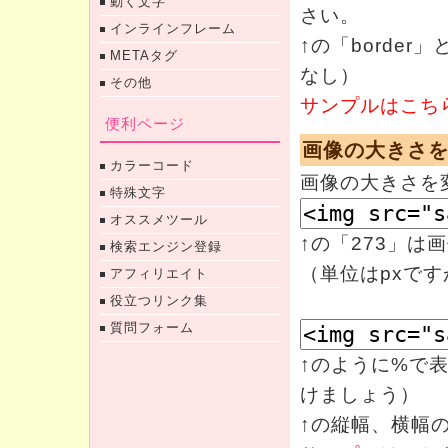
動く文字
さい。
インラインフレーム
↑の「borde
METAタグ
なし）
その他
サンプルはこち
便利ページ
画像の大きさ
カラーコード
画像の大きさを
特殊文字
オススメツール
↑の「273」は
検索エンジン登録
（単位はpxです
アフィリエイト
役立つリンク集
質問フォーム
↑のように%で
けましょう）
↑の縦幅、横幅