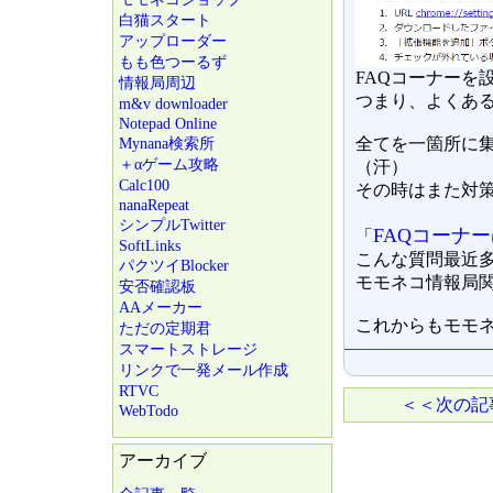
白猫スタート
アップローダー
もも色つーるず
FAQコーナーを
情報局周辺
つまり、よくあ
m&v downloader
Notepad Online
全てを一箇所に
Mynana検索所
＋αゲーム攻略
（汗）
Calc100
その時はまた対
nanaRepeat
シンプルTwitter
FAQコーナ
「
SoftLinks
こんな質問最近
パクツイBlocker
モモネコ情報局
安否確認板
AAメーカー
これからもモモ
ただの定期君
スマートストレージ
リンクで一発メール作成
RTVC
＜＜次の記
WebTodo
アーカイブ