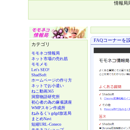
情報局
FAQコーナーを
カテゴリ
モモネコ情報局
ネット市場の売れ筋
モモメモ
Let's SEO!
ShadSoft
ホームページの作り方
ネットでお小遣い
ねこ動画365
洞窟物語研究所
初心者の為の麻雀講座
WMPスキン作成所
ねみるく's gdgd放送局
まとめNavi
短縮URL-Coneco
モモネコショップ