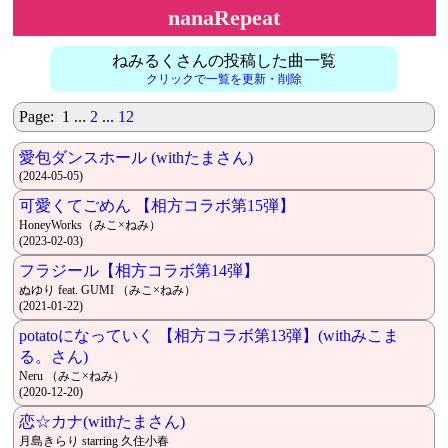
nanaRepeat
ねみるくさんの投稿した曲一覧
クリックで一覧を更新・削除
Page: 1 ...
2
...
12
愛包ダンスホール (withたまさん)
(2024-05-05)
可愛くてごめん 【相方コラボ第15弾】
HoneyWorks（みこ×ねみ）
(2023-02-03)
フラジール【相方コラボ第14弾】
ぬゆり feat. GUMI （みこ×ねみ）
(2021-01-22)
potatoになっていく 【相方コラボ第13弾】(withみこま
る。さん)
Neru （みこ×ねみ）
(2020-12-20)
恋☆カナ(withたまさん)
月島きらり starring 久住小春