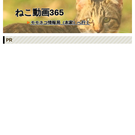
ねこ動画365
モモネコ情報局（本家）へ行く
PR