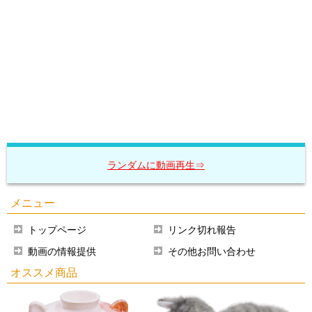
ランダムに動画再生⇒
メニュー
トップページ
リンク切れ報告
動画の情報提供
その他お問い合わせ
オススメ商品