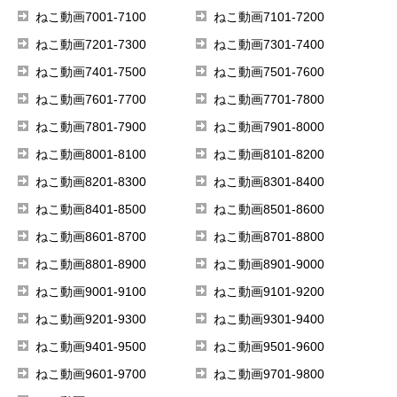
ねこ動画7001-7100
ねこ動画7101-7200
ねこ動画7201-7300
ねこ動画7301-7400
ねこ動画7401-7500
ねこ動画7501-7600
ねこ動画7601-7700
ねこ動画7701-7800
ねこ動画7801-7900
ねこ動画7901-8000
ねこ動画8001-8100
ねこ動画8101-8200
ねこ動画8201-8300
ねこ動画8301-8400
ねこ動画8401-8500
ねこ動画8501-8600
ねこ動画8601-8700
ねこ動画8701-8800
ねこ動画8801-8900
ねこ動画8901-9000
ねこ動画9001-9100
ねこ動画9101-9200
ねこ動画9201-9300
ねこ動画9301-9400
ねこ動画9401-9500
ねこ動画9501-9600
ねこ動画9601-9700
ねこ動画9701-9800