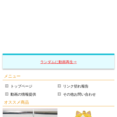
ランダムに動画再生⇒
メニュー
トップページ
リンク切れ報告
動画の情報提供
その他お問い合わせ
オススメ商品