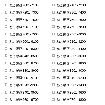
ねこ動画7001-7100
ねこ動画7101-7200
ねこ動画7201-7300
ねこ動画7301-7400
ねこ動画7401-7500
ねこ動画7501-7600
ねこ動画7601-7700
ねこ動画7701-7800
ねこ動画7801-7900
ねこ動画7901-8000
ねこ動画8001-8100
ねこ動画8101-8200
ねこ動画8201-8300
ねこ動画8301-8400
ねこ動画8401-8500
ねこ動画8501-8600
ねこ動画8601-8700
ねこ動画8701-8800
ねこ動画8801-8900
ねこ動画8901-9000
ねこ動画9001-9100
ねこ動画9101-9200
ねこ動画9201-9300
ねこ動画9301-9400
ねこ動画9401-9500
ねこ動画9501-9600
ねこ動画9601-9700
ねこ動画9701-9800