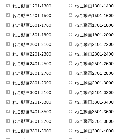
ねこ動画1201-1300
ねこ動画1301-1400
ねこ動画1401-1500
ねこ動画1501-1600
ねこ動画1601-1700
ねこ動画1701-1800
ねこ動画1801-1900
ねこ動画1901-2000
ねこ動画2001-2100
ねこ動画2101-2200
ねこ動画2201-2300
ねこ動画2301-2400
ねこ動画2401-2500
ねこ動画2501-2600
ねこ動画2601-2700
ねこ動画2701-2800
ねこ動画2801-2900
ねこ動画2901-3000
ねこ動画3001-3100
ねこ動画3101-3200
ねこ動画3201-3300
ねこ動画3301-3400
ねこ動画3401-3500
ねこ動画3501-3600
ねこ動画3601-3700
ねこ動画3701-3800
ねこ動画3801-3900
ねこ動画3901-4000