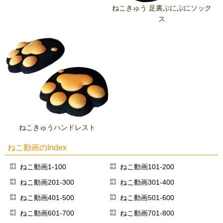
ねこきゅう 足裏ぷにぷにソック
ス
ねこきゅうハンドレスト
ねこ動画のIndex
ねこ動画1-100
ねこ動画101-200
ねこ動画201-300
ねこ動画301-400
ねこ動画401-500
ねこ動画501-600
ねこ動画601-700
ねこ動画701-800