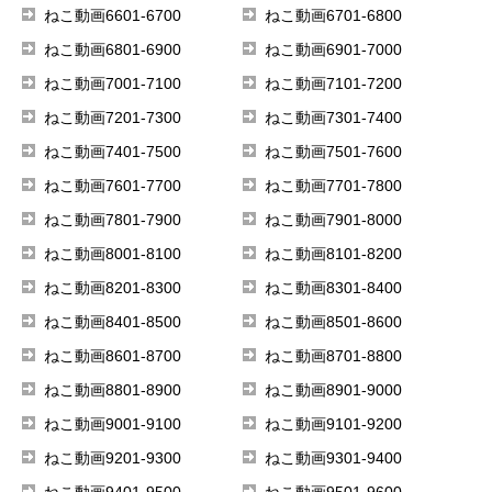
ねこ動画6601-6700
ねこ動画6701-6800
ねこ動画6801-6900
ねこ動画6901-7000
ねこ動画7001-7100
ねこ動画7101-7200
ねこ動画7201-7300
ねこ動画7301-7400
ねこ動画7401-7500
ねこ動画7501-7600
ねこ動画7601-7700
ねこ動画7701-7800
ねこ動画7801-7900
ねこ動画7901-8000
ねこ動画8001-8100
ねこ動画8101-8200
ねこ動画8201-8300
ねこ動画8301-8400
ねこ動画8401-8500
ねこ動画8501-8600
ねこ動画8601-8700
ねこ動画8701-8800
ねこ動画8801-8900
ねこ動画8901-9000
ねこ動画9001-9100
ねこ動画9101-9200
ねこ動画9201-9300
ねこ動画9301-9400