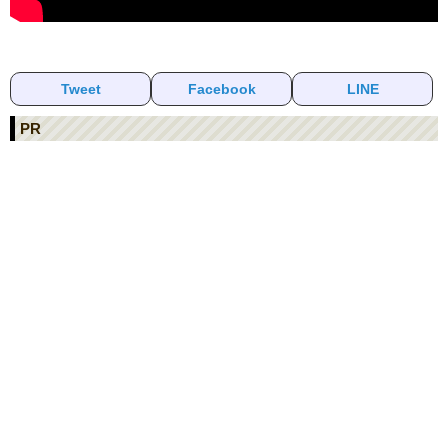
Tweet
Facebook
LINE
PR