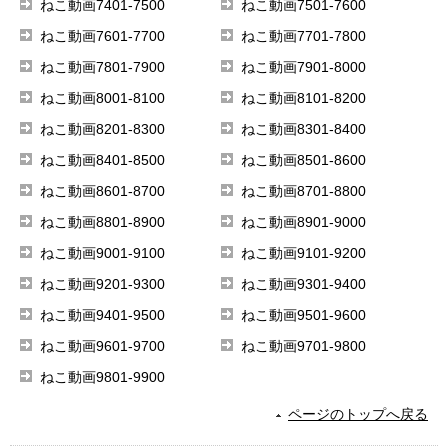
ねこ動画7401-7500
ねこ動画7501-7600
ねこ動画7601-7700
ねこ動画7701-7800
ねこ動画7801-7900
ねこ動画7901-8000
ねこ動画8001-8100
ねこ動画8101-8200
ねこ動画8201-8300
ねこ動画8301-8400
ねこ動画8401-8500
ねこ動画8501-8600
ねこ動画8601-8700
ねこ動画8701-8800
ねこ動画8801-8900
ねこ動画8901-9000
ねこ動画9001-9100
ねこ動画9101-9200
ねこ動画9201-9300
ねこ動画9301-9400
ねこ動画9401-9500
ねこ動画9501-9600
ねこ動画9601-9700
ねこ動画9701-9800
ねこ動画9801-9900
ページのトップへ戻る