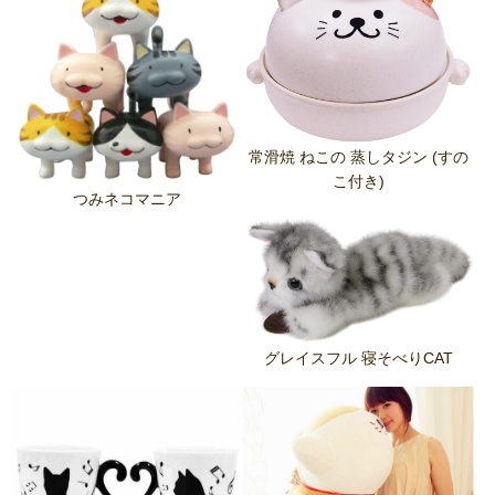
常滑焼 ねこの 蒸しタジン (すの
こ付き)
つみネコマニア
グレイスフル 寝そべりCAT