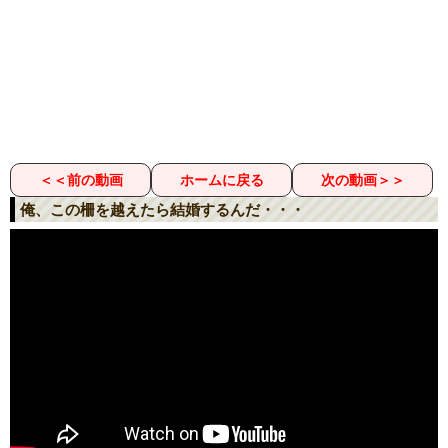
＜＜前の動画
ホームに戻る
次の動画＞＞
俺、この柵を越えたら結婚するんだ・・・