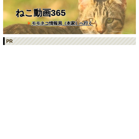
ねこ動画365
モモネコ情報局（本家）へ行く
PR