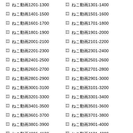
ねこ動画1201-1300
ねこ動画1301-1400
ねこ動画1401-1500
ねこ動画1501-1600
ねこ動画1601-1700
ねこ動画1701-1800
ねこ動画1801-1900
ねこ動画1901-2000
ねこ動画2001-2100
ねこ動画2101-2200
ねこ動画2201-2300
ねこ動画2301-2400
ねこ動画2401-2500
ねこ動画2501-2600
ねこ動画2601-2700
ねこ動画2701-2800
ねこ動画2801-2900
ねこ動画2901-3000
ねこ動画3001-3100
ねこ動画3101-3200
ねこ動画3201-3300
ねこ動画3301-3400
ねこ動画3401-3500
ねこ動画3501-3600
ねこ動画3601-3700
ねこ動画3701-3800
ねこ動画3801-3900
ねこ動画3901-4000