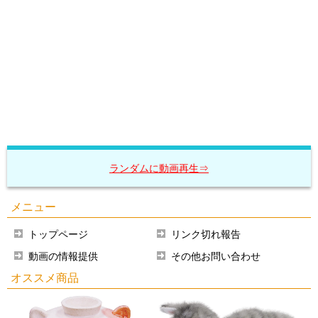
ランダムに動画再生⇒
メニュー
トップページ
リンク切れ報告
動画の情報提供
その他お問い合わせ
オススメ商品