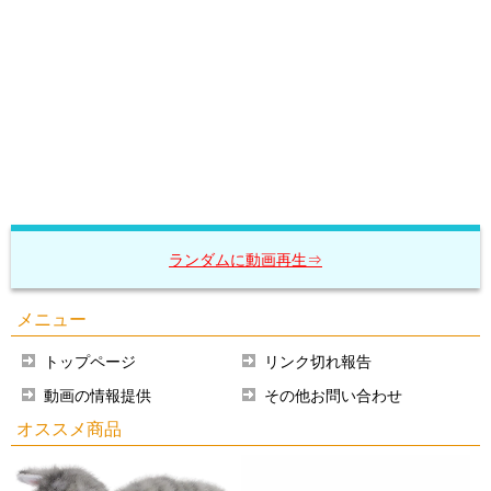
ランダムに動画再生⇒
メニュー
トップページ
リンク切れ報告
動画の情報提供
その他お問い合わせ
オススメ商品