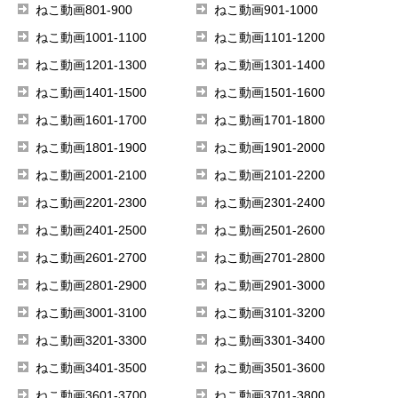
ねこ動画801-900
ねこ動画901-1000
ねこ動画1001-1100
ねこ動画1101-1200
ねこ動画1201-1300
ねこ動画1301-1400
ねこ動画1401-1500
ねこ動画1501-1600
ねこ動画1601-1700
ねこ動画1701-1800
ねこ動画1801-1900
ねこ動画1901-2000
ねこ動画2001-2100
ねこ動画2101-2200
ねこ動画2201-2300
ねこ動画2301-2400
ねこ動画2401-2500
ねこ動画2501-2600
ねこ動画2601-2700
ねこ動画2701-2800
ねこ動画2801-2900
ねこ動画2901-3000
ねこ動画3001-3100
ねこ動画3101-3200
ねこ動画3201-3300
ねこ動画3301-3400
ねこ動画3401-3500
ねこ動画3501-3600
ねこ動画3601-3700
ねこ動画3701-3800