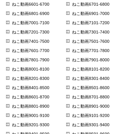
ねこ動画6601-6700
ねこ動画6701-6800
ねこ動画6801-6900
ねこ動画6901-7000
ねこ動画7001-7100
ねこ動画7101-7200
ねこ動画7201-7300
ねこ動画7301-7400
ねこ動画7401-7500
ねこ動画7501-7600
ねこ動画7601-7700
ねこ動画7701-7800
ねこ動画7801-7900
ねこ動画7901-8000
ねこ動画8001-8100
ねこ動画8101-8200
ねこ動画8201-8300
ねこ動画8301-8400
ねこ動画8401-8500
ねこ動画8501-8600
ねこ動画8601-8700
ねこ動画8701-8800
ねこ動画8801-8900
ねこ動画8901-9000
ねこ動画9001-9100
ねこ動画9101-9200
ねこ動画9201-9300
ねこ動画9301-9400