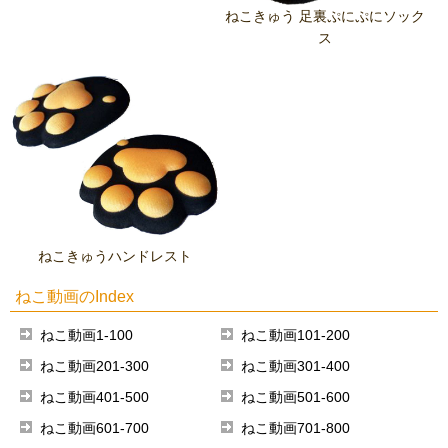
ねこきゅう 足裏ぷにぷにソック
ス
ねこきゅうハンドレスト
ねこ動画のIndex
ねこ動画1-100
ねこ動画101-200
ねこ動画201-300
ねこ動画301-400
ねこ動画401-500
ねこ動画501-600
ねこ動画601-700
ねこ動画701-800