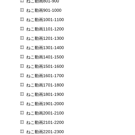
ねこ動画801-900
ねこ動画901-1000
ねこ動画1001-1100
ねこ動画1101-1200
ねこ動画1201-1300
ねこ動画1301-1400
ねこ動画1401-1500
ねこ動画1501-1600
ねこ動画1601-1700
ねこ動画1701-1800
ねこ動画1801-1900
ねこ動画1901-2000
ねこ動画2001-2100
ねこ動画2101-2200
ねこ動画2201-2300