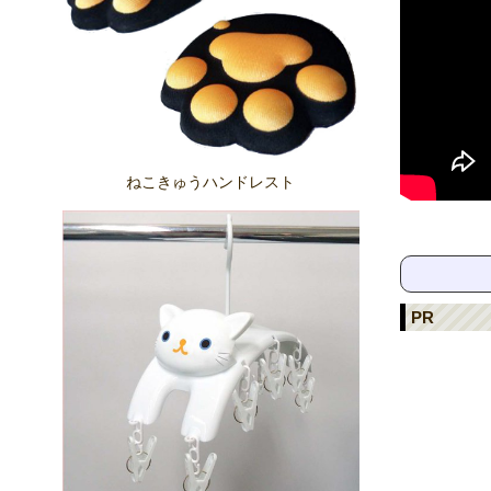
ねこきゅうハンドレスト
PR