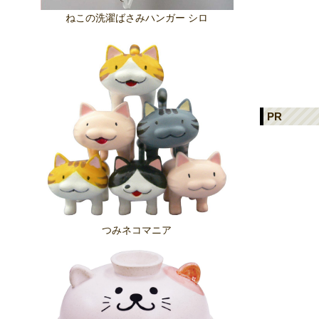
ねこの洗濯ばさみハンガー シロ
PR
つみネコマニア