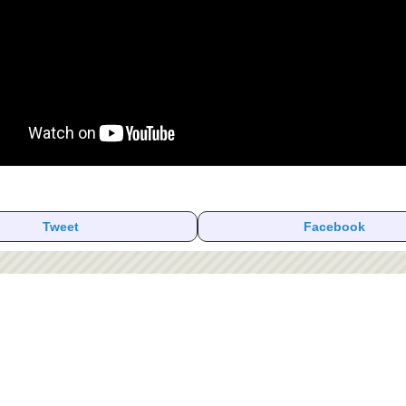
Tweet
Facebook