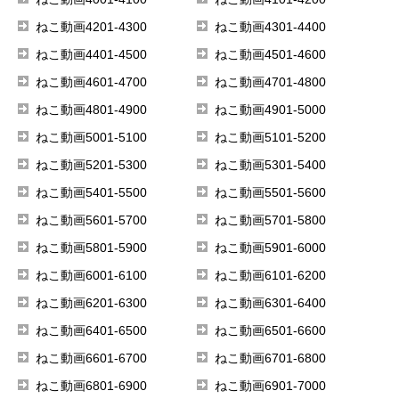
ねこ動画4201-4300
ねこ動画4301-4400
ねこ動画4401-4500
ねこ動画4501-4600
ねこ動画4601-4700
ねこ動画4701-4800
ねこ動画4801-4900
ねこ動画4901-5000
ねこ動画5001-5100
ねこ動画5101-5200
ねこ動画5201-5300
ねこ動画5301-5400
ねこ動画5401-5500
ねこ動画5501-5600
ねこ動画5601-5700
ねこ動画5701-5800
ねこ動画5801-5900
ねこ動画5901-6000
ねこ動画6001-6100
ねこ動画6101-6200
ねこ動画6201-6300
ねこ動画6301-6400
ねこ動画6401-6500
ねこ動画6501-6600
ねこ動画6601-6700
ねこ動画6701-6800
ねこ動画6801-6900
ねこ動画6901-7000