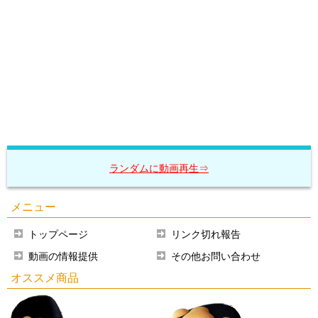
ランダムに動画再生⇒
メニュー
トップページ
リンク切れ報告
動画の情報提供
その他お問い合わせ
オススメ商品