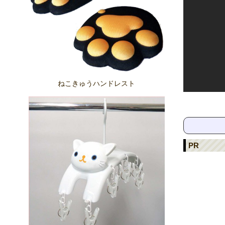
ねこきゅうハンドレスト
PR