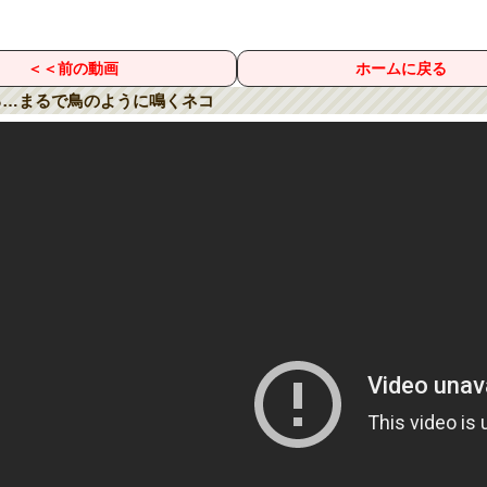
＜＜前の動画
ホームに戻る
る…まるで鳥のように鳴くネコ