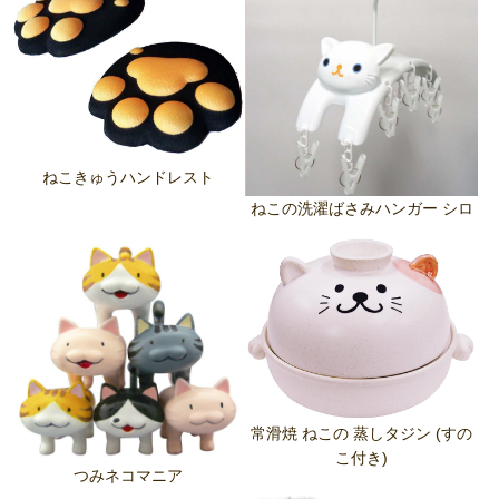
ねこきゅうハンドレスト
ねこの洗濯ばさみハンガー シロ
常滑焼 ねこの 蒸しタジン (すの
こ付き)
つみネコマニア