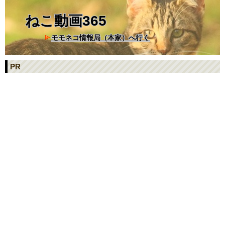
ねこ動画365
モモネコ情報局（本家）へ行く
PR