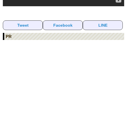
Tweet
Facebook
LINE
PR