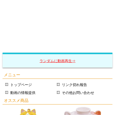
ランダムに動画再生⇒
メニュー
トップページ
リンク切れ報告
動画の情報提供
その他お問い合わせ
オススメ商品