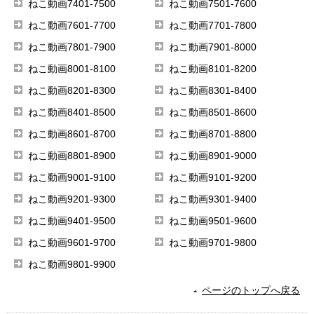
ねこ動画7401-7500
ねこ動画7501-7600
ねこ動画7601-7700
ねこ動画7701-7800
ねこ動画7801-7900
ねこ動画7901-8000
ねこ動画8001-8100
ねこ動画8101-8200
ねこ動画8201-8300
ねこ動画8301-8400
ねこ動画8401-8500
ねこ動画8501-8600
ねこ動画8601-8700
ねこ動画8701-8800
ねこ動画8801-8900
ねこ動画8901-9000
ねこ動画9001-9100
ねこ動画9101-9200
ねこ動画9201-9300
ねこ動画9301-9400
ねこ動画9401-9500
ねこ動画9501-9600
ねこ動画9601-9700
ねこ動画9701-9800
ねこ動画9801-9900
ページのトップへ戻る