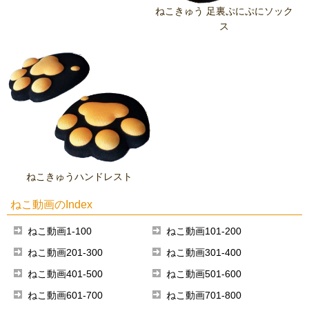
ねこきゅう 足裏ぷにぷにソック
ス
ねこきゅうハンドレスト
ねこ動画のIndex
ねこ動画1-100
ねこ動画101-200
ねこ動画201-300
ねこ動画301-400
ねこ動画401-500
ねこ動画501-600
ねこ動画601-700
ねこ動画701-800