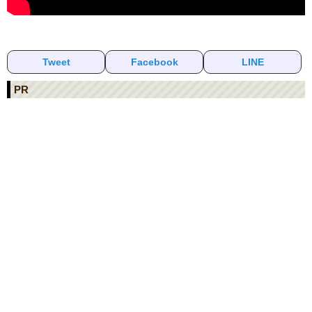
Tweet
Facebook
LINE
PR