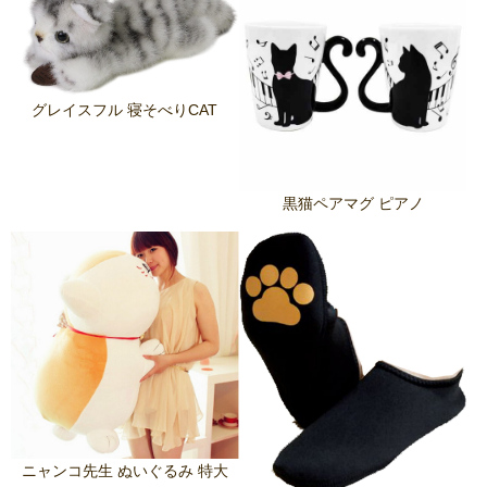
グレイスフル 寝そべりCAT
黒猫ペアマグ ピアノ
ニャンコ先生 ぬいぐるみ 特大