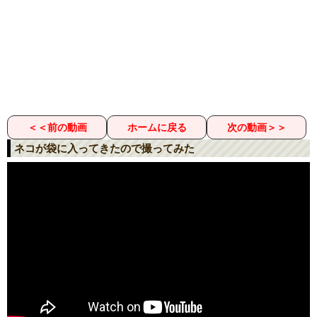
＜＜前の動画
ホームに戻る
次の動画＞＞
ネコが袋に入ってきたので撮ってみた