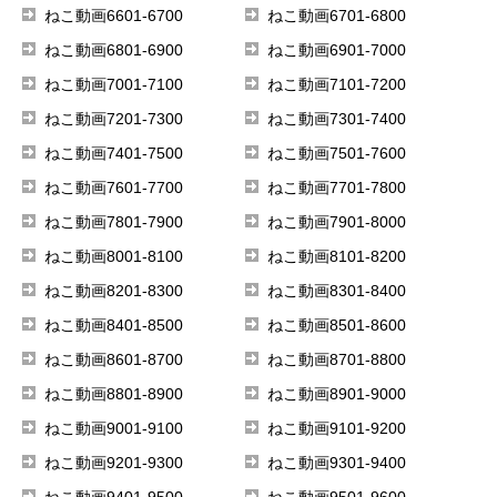
ねこ動画6601-6700
ねこ動画6701-6800
ねこ動画6801-6900
ねこ動画6901-7000
ねこ動画7001-7100
ねこ動画7101-7200
ねこ動画7201-7300
ねこ動画7301-7400
ねこ動画7401-7500
ねこ動画7501-7600
ねこ動画7601-7700
ねこ動画7701-7800
ねこ動画7801-7900
ねこ動画7901-8000
ねこ動画8001-8100
ねこ動画8101-8200
ねこ動画8201-8300
ねこ動画8301-8400
ねこ動画8401-8500
ねこ動画8501-8600
ねこ動画8601-8700
ねこ動画8701-8800
ねこ動画8801-8900
ねこ動画8901-9000
ねこ動画9001-9100
ねこ動画9101-9200
ねこ動画9201-9300
ねこ動画9301-9400