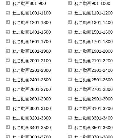
ねこ動画801-900
ねこ動画901-1000
ねこ動画1001-1100
ねこ動画1101-1200
ねこ動画1201-1300
ねこ動画1301-1400
ねこ動画1401-1500
ねこ動画1501-1600
ねこ動画1601-1700
ねこ動画1701-1800
ねこ動画1801-1900
ねこ動画1901-2000
ねこ動画2001-2100
ねこ動画2101-2200
ねこ動画2201-2300
ねこ動画2301-2400
ねこ動画2401-2500
ねこ動画2501-2600
ねこ動画2601-2700
ねこ動画2701-2800
ねこ動画2801-2900
ねこ動画2901-3000
ねこ動画3001-3100
ねこ動画3101-3200
ねこ動画3201-3300
ねこ動画3301-3400
ねこ動画3401-3500
ねこ動画3501-3600
ねこ動画3601-3700
ねこ動画3701-3800