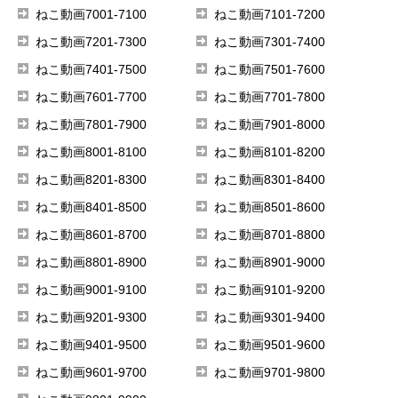
ねこ動画7001-7100
ねこ動画7101-7200
ねこ動画7201-7300
ねこ動画7301-7400
ねこ動画7401-7500
ねこ動画7501-7600
ねこ動画7601-7700
ねこ動画7701-7800
ねこ動画7801-7900
ねこ動画7901-8000
ねこ動画8001-8100
ねこ動画8101-8200
ねこ動画8201-8300
ねこ動画8301-8400
ねこ動画8401-8500
ねこ動画8501-8600
ねこ動画8601-8700
ねこ動画8701-8800
ねこ動画8801-8900
ねこ動画8901-9000
ねこ動画9001-9100
ねこ動画9101-9200
ねこ動画9201-9300
ねこ動画9301-9400
ねこ動画9401-9500
ねこ動画9501-9600
ねこ動画9601-9700
ねこ動画9701-9800