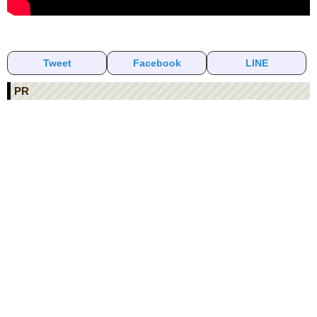
Tweet
Facebook
LINE
PR