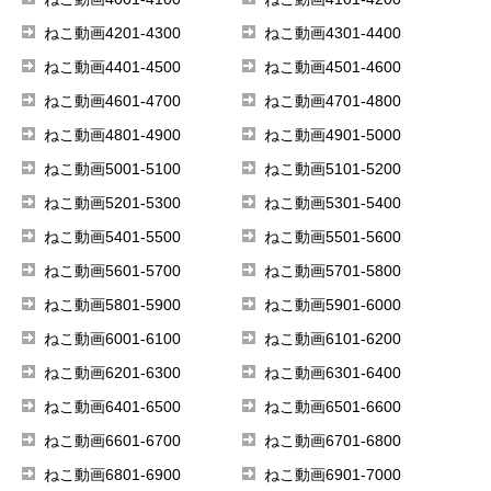
ねこ動画4201-4300
ねこ動画4301-4400
ねこ動画4401-4500
ねこ動画4501-4600
ねこ動画4601-4700
ねこ動画4701-4800
ねこ動画4801-4900
ねこ動画4901-5000
ねこ動画5001-5100
ねこ動画5101-5200
ねこ動画5201-5300
ねこ動画5301-5400
ねこ動画5401-5500
ねこ動画5501-5600
ねこ動画5601-5700
ねこ動画5701-5800
ねこ動画5801-5900
ねこ動画5901-6000
ねこ動画6001-6100
ねこ動画6101-6200
ねこ動画6201-6300
ねこ動画6301-6400
ねこ動画6401-6500
ねこ動画6501-6600
ねこ動画6601-6700
ねこ動画6701-6800
ねこ動画6801-6900
ねこ動画6901-7000