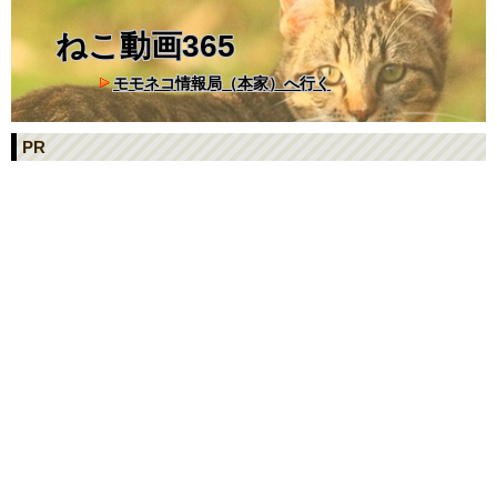
ねこ動画365
モモネコ情報局（本家）へ行く
PR