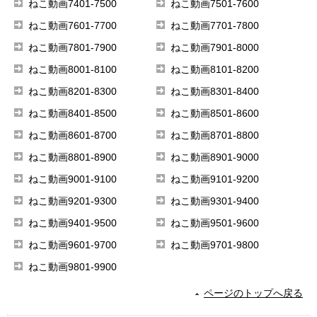
ねこ動画7401-7500
ねこ動画7501-7600
ねこ動画7601-7700
ねこ動画7701-7800
ねこ動画7801-7900
ねこ動画7901-8000
ねこ動画8001-8100
ねこ動画8101-8200
ねこ動画8201-8300
ねこ動画8301-8400
ねこ動画8401-8500
ねこ動画8501-8600
ねこ動画8601-8700
ねこ動画8701-8800
ねこ動画8801-8900
ねこ動画8901-9000
ねこ動画9001-9100
ねこ動画9101-9200
ねこ動画9201-9300
ねこ動画9301-9400
ねこ動画9401-9500
ねこ動画9501-9600
ねこ動画9601-9700
ねこ動画9701-9800
ねこ動画9801-9900
ページのトップへ戻る