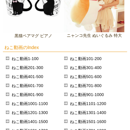
ニャンコ先生 ぬいぐるみ 特大
黒猫ペアマグ ピアノ
ねこ動画のIndex
ねこ動画1-100
ねこ動画101-200
ねこ動画201-300
ねこ動画301-400
ねこ動画401-500
ねこ動画501-600
ねこ動画601-700
ねこ動画701-800
ねこ動画801-900
ねこ動画901-1000
ねこ動画1001-1100
ねこ動画1101-1200
ねこ動画1201-1300
ねこ動画1301-1400
ねこ動画1401-1500
ねこ動画1501-1600