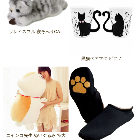
グレイスフル 寝そべりCAT
黒猫ペアマグ ピアノ
ニャンコ先生 ぬいぐるみ 特大