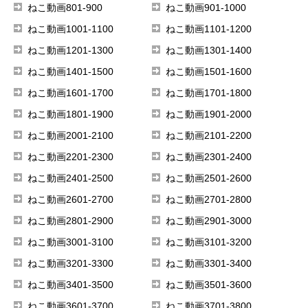
ねこ動画801-900
ねこ動画901-1000
ねこ動画1001-1100
ねこ動画1101-1200
ねこ動画1201-1300
ねこ動画1301-1400
ねこ動画1401-1500
ねこ動画1501-1600
ねこ動画1601-1700
ねこ動画1701-1800
ねこ動画1801-1900
ねこ動画1901-2000
ねこ動画2001-2100
ねこ動画2101-2200
ねこ動画2201-2300
ねこ動画2301-2400
ねこ動画2401-2500
ねこ動画2501-2600
ねこ動画2601-2700
ねこ動画2701-2800
ねこ動画2801-2900
ねこ動画2901-3000
ねこ動画3001-3100
ねこ動画3101-3200
ねこ動画3201-3300
ねこ動画3301-3400
ねこ動画3401-3500
ねこ動画3501-3600
ねこ動画3601-3700
ねこ動画3701-3800