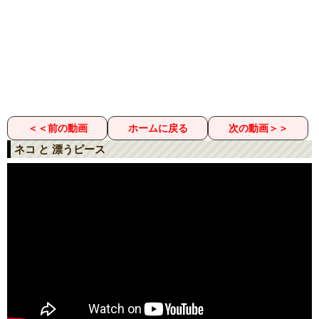
＜＜前の動画
ホームに戻る
次の動画＞＞
ネコ と 漂うピース