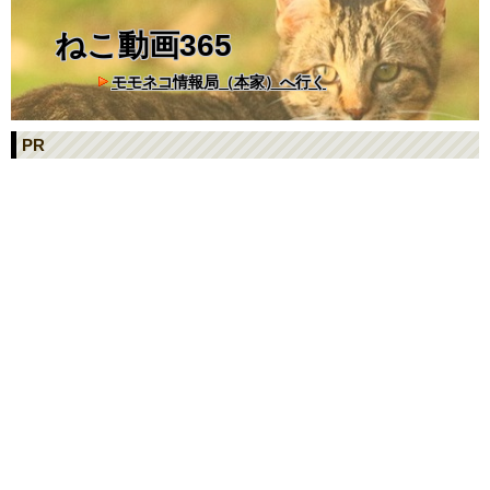
ねこ動画365
モモネコ情報局（本家）へ行く
PR