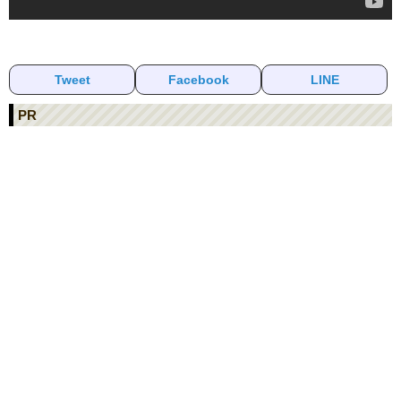
Tweet
Facebook
LINE
PR