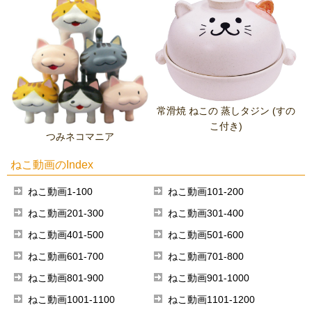
常滑焼 ねこの 蒸しタジン (すの
こ付き)
つみネコマニア
ねこ動画のIndex
ねこ動画1-100
ねこ動画101-200
ねこ動画201-300
ねこ動画301-400
ねこ動画401-500
ねこ動画501-600
ねこ動画601-700
ねこ動画701-800
ねこ動画801-900
ねこ動画901-1000
ねこ動画1001-1100
ねこ動画1101-1200