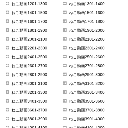
ねこ動画1201-1300
ねこ動画1301-1400
ねこ動画1401-1500
ねこ動画1501-1600
ねこ動画1601-1700
ねこ動画1701-1800
ねこ動画1801-1900
ねこ動画1901-2000
ねこ動画2001-2100
ねこ動画2101-2200
ねこ動画2201-2300
ねこ動画2301-2400
ねこ動画2401-2500
ねこ動画2501-2600
ねこ動画2601-2700
ねこ動画2701-2800
ねこ動画2801-2900
ねこ動画2901-3000
ねこ動画3001-3100
ねこ動画3101-3200
ねこ動画3201-3300
ねこ動画3301-3400
ねこ動画3401-3500
ねこ動画3501-3600
ねこ動画3601-3700
ねこ動画3701-3800
ねこ動画3801-3900
ねこ動画3901-4000
ねこ動画4001-4100
ねこ動画4101-4200