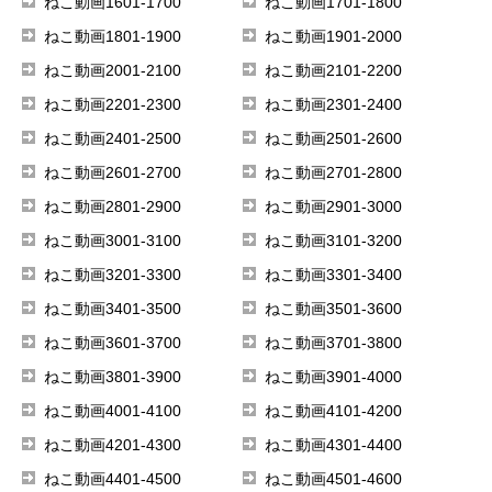
ねこ動画1601-1700
ねこ動画1701-1800
ねこ動画1801-1900
ねこ動画1901-2000
ねこ動画2001-2100
ねこ動画2101-2200
ねこ動画2201-2300
ねこ動画2301-2400
ねこ動画2401-2500
ねこ動画2501-2600
ねこ動画2601-2700
ねこ動画2701-2800
ねこ動画2801-2900
ねこ動画2901-3000
ねこ動画3001-3100
ねこ動画3101-3200
ねこ動画3201-3300
ねこ動画3301-3400
ねこ動画3401-3500
ねこ動画3501-3600
ねこ動画3601-3700
ねこ動画3701-3800
ねこ動画3801-3900
ねこ動画3901-4000
ねこ動画4001-4100
ねこ動画4101-4200
ねこ動画4201-4300
ねこ動画4301-4400
ねこ動画4401-4500
ねこ動画4501-4600