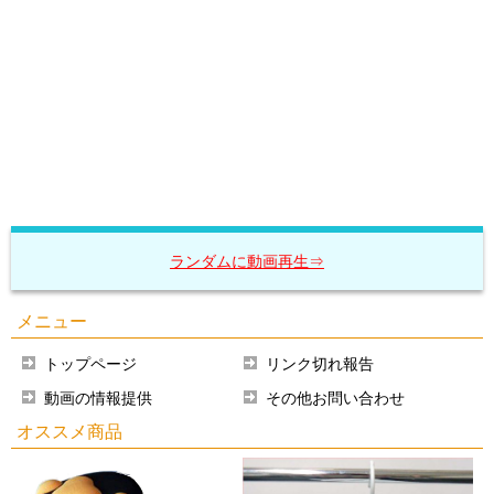
ランダムに動画再生⇒
メニュー
トップページ
リンク切れ報告
動画の情報提供
その他お問い合わせ
オススメ商品