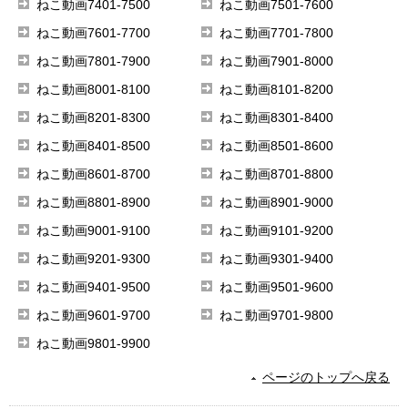
ねこ動画7401-7500
ねこ動画7501-7600
ねこ動画7601-7700
ねこ動画7701-7800
ねこ動画7801-7900
ねこ動画7901-8000
ねこ動画8001-8100
ねこ動画8101-8200
ねこ動画8201-8300
ねこ動画8301-8400
ねこ動画8401-8500
ねこ動画8501-8600
ねこ動画8601-8700
ねこ動画8701-8800
ねこ動画8801-8900
ねこ動画8901-9000
ねこ動画9001-9100
ねこ動画9101-9200
ねこ動画9201-9300
ねこ動画9301-9400
ねこ動画9401-9500
ねこ動画9501-9600
ねこ動画9601-9700
ねこ動画9701-9800
ねこ動画9801-9900
ページのトップへ戻る