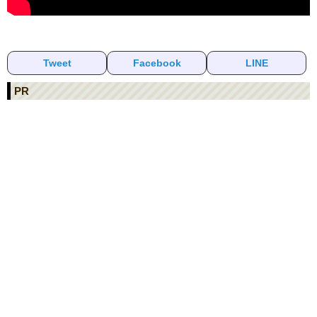
Tweet
Facebook
LINE
PR