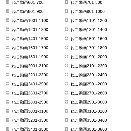
ねこ動画601-700
ねこ動画701-800
ねこ動画801-900
ねこ動画901-1000
ねこ動画1001-1100
ねこ動画1101-1200
ねこ動画1201-1300
ねこ動画1301-1400
ねこ動画1401-1500
ねこ動画1501-1600
ねこ動画1601-1700
ねこ動画1701-1800
ねこ動画1801-1900
ねこ動画1901-2000
ねこ動画2001-2100
ねこ動画2101-2200
ねこ動画2201-2300
ねこ動画2301-2400
ねこ動画2401-2500
ねこ動画2501-2600
ねこ動画2601-2700
ねこ動画2701-2800
ねこ動画2801-2900
ねこ動画2901-3000
ねこ動画3001-3100
ねこ動画3101-3200
ねこ動画3201-3300
ねこ動画3301-3400
ねこ動画3401-3500
ねこ動画3501-3600