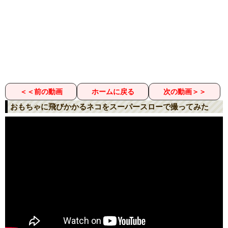
＜＜前の動画
ホームに戻る
次の動画＞＞
おもちゃに飛びかかるネコをスーパースローで撮ってみた