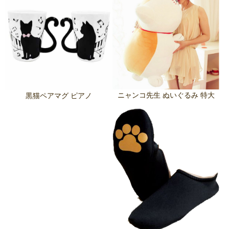
ニャンコ先生 ぬいぐるみ 特大
黒猫ペアマグ ピアノ