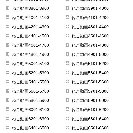
ねこ動画3801-3900
ねこ動画3901-4000
ねこ動画4001-4100
ねこ動画4101-4200
ねこ動画4201-4300
ねこ動画4301-4400
ねこ動画4401-4500
ねこ動画4501-4600
ねこ動画4601-4700
ねこ動画4701-4800
ねこ動画4801-4900
ねこ動画4901-5000
ねこ動画5001-5100
ねこ動画5101-5200
ねこ動画5201-5300
ねこ動画5301-5400
ねこ動画5401-5500
ねこ動画5501-5600
ねこ動画5601-5700
ねこ動画5701-5800
ねこ動画5801-5900
ねこ動画5901-6000
ねこ動画6001-6100
ねこ動画6101-6200
ねこ動画6201-6300
ねこ動画6301-6400
ねこ動画6401-6500
ねこ動画6501-6600