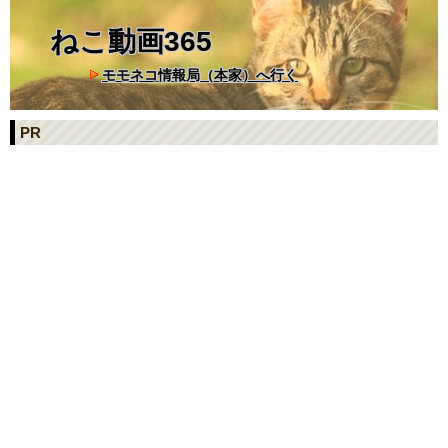
ねこ動画365
モモネコ情報局（本家）へ行く
PR