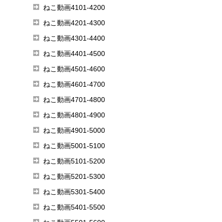
ねこ動画4101-4200
ねこ動画4201-4300
ねこ動画4301-4400
ねこ動画4401-4500
ねこ動画4501-4600
ねこ動画4601-4700
ねこ動画4701-4800
ねこ動画4801-4900
ねこ動画4901-5000
ねこ動画5001-5100
ねこ動画5101-5200
ねこ動画5201-5300
ねこ動画5301-5400
ねこ動画5401-5500