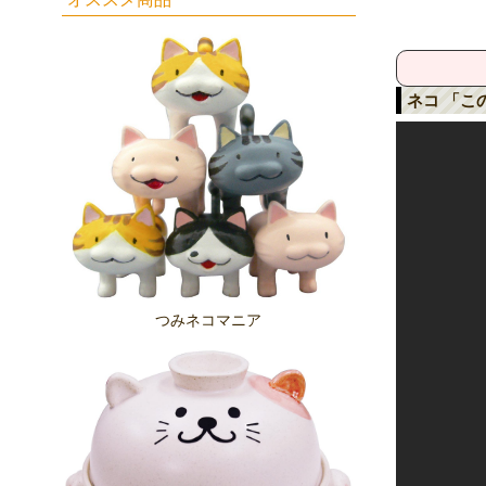
ネコ 「こ
つみネコマニア