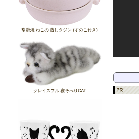
常滑焼 ねこの 蒸しタジン (すのこ付き)
PR
グレイスフル 寝そべりCAT