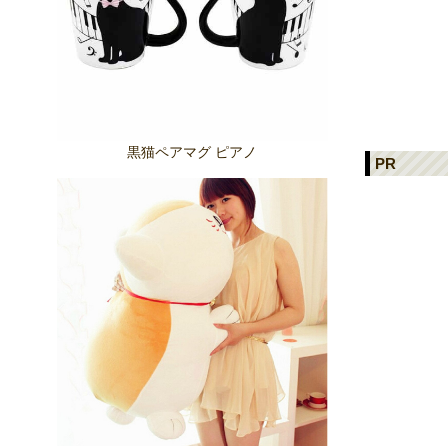
黒猫ペアマグ ピアノ
PR