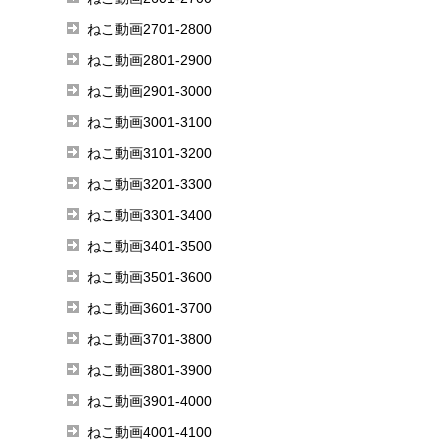
ねこ動画2701-2800
ねこ動画2801-2900
ねこ動画2901-3000
ねこ動画3001-3100
ねこ動画3101-3200
ねこ動画3201-3300
ねこ動画3301-3400
ねこ動画3401-3500
ねこ動画3501-3600
ねこ動画3601-3700
ねこ動画3701-3800
ねこ動画3801-3900
ねこ動画3901-4000
ねこ動画4001-4100