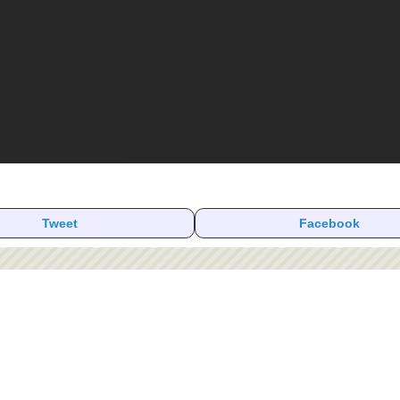
Tweet
Facebook