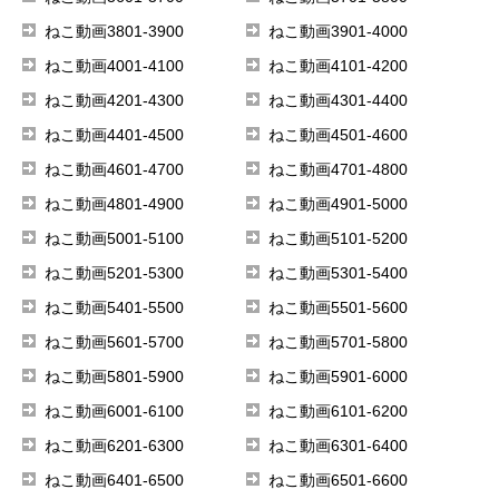
ねこ動画3801-3900
ねこ動画3901-4000
ねこ動画4001-4100
ねこ動画4101-4200
ねこ動画4201-4300
ねこ動画4301-4400
ねこ動画4401-4500
ねこ動画4501-4600
ねこ動画4601-4700
ねこ動画4701-4800
ねこ動画4801-4900
ねこ動画4901-5000
ねこ動画5001-5100
ねこ動画5101-5200
ねこ動画5201-5300
ねこ動画5301-5400
ねこ動画5401-5500
ねこ動画5501-5600
ねこ動画5601-5700
ねこ動画5701-5800
ねこ動画5801-5900
ねこ動画5901-6000
ねこ動画6001-6100
ねこ動画6101-6200
ねこ動画6201-6300
ねこ動画6301-6400
ねこ動画6401-6500
ねこ動画6501-6600