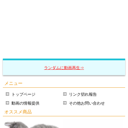
ランダムに動画再生⇒
メニュー
トップページ
リンク切れ報告
動画の情報提供
その他お問い合わせ
オススメ商品