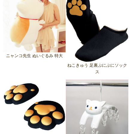
ニャンコ先生 ぬいぐるみ 特大
ねこきゅう 足裏ぷにぷにソック
ス