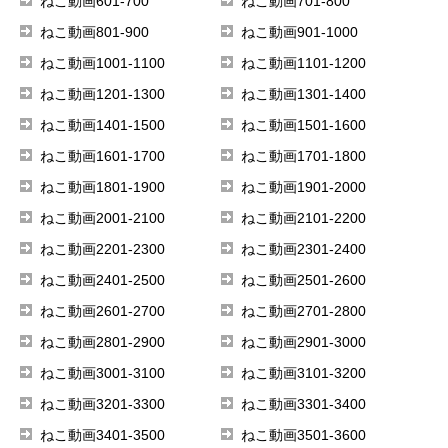
ねこ動画601-700
ねこ動画701-800
ねこ動画801-900
ねこ動画901-1000
ねこ動画1001-1100
ねこ動画1101-1200
ねこ動画1201-1300
ねこ動画1301-1400
ねこ動画1401-1500
ねこ動画1501-1600
ねこ動画1601-1700
ねこ動画1701-1800
ねこ動画1801-1900
ねこ動画1901-2000
ねこ動画2001-2100
ねこ動画2101-2200
ねこ動画2201-2300
ねこ動画2301-2400
ねこ動画2401-2500
ねこ動画2501-2600
ねこ動画2601-2700
ねこ動画2701-2800
ねこ動画2801-2900
ねこ動画2901-3000
ねこ動画3001-3100
ねこ動画3101-3200
ねこ動画3201-3300
ねこ動画3301-3400
ねこ動画3401-3500
ねこ動画3501-3600