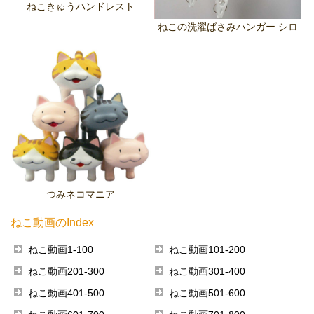
ねこきゅうハンドレスト
ねこの洗濯ばさみハンガー シロ
つみネコマニア
ねこ動画のIndex
ねこ動画1-100
ねこ動画101-200
ねこ動画201-300
ねこ動画301-400
ねこ動画401-500
ねこ動画501-600