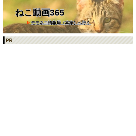
ねこ動画365
モモネコ情報局（本家）へ行く
PR