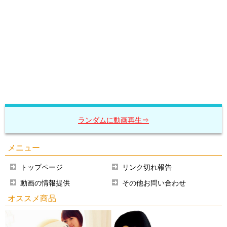
ランダムに動画再生⇒
メニュー
トップページ
リンク切れ報告
動画の情報提供
その他お問い合わせ
オススメ商品