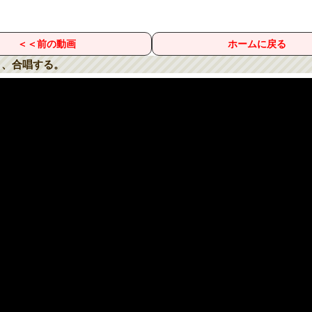
＜＜前の動画
ホームに戻る
コ、合唱する。