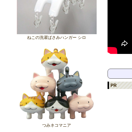
ねこの洗濯ばさみハンガー シロ
PR
つみネコマニア