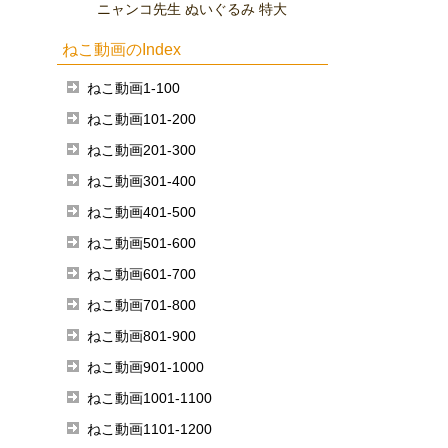
ニャンコ先生 ぬいぐるみ 特大
ねこ動画のIndex
ねこ動画1-100
ねこ動画101-200
ねこ動画201-300
ねこ動画301-400
ねこ動画401-500
ねこ動画501-600
ねこ動画601-700
ねこ動画701-800
ねこ動画801-900
ねこ動画901-1000
ねこ動画1001-1100
ねこ動画1101-1200