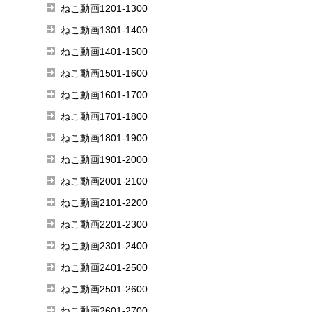
ねこ動画1201-1300
ねこ動画1301-1400
ねこ動画1401-1500
ねこ動画1501-1600
ねこ動画1601-1700
ねこ動画1701-1800
ねこ動画1801-1900
ねこ動画1901-2000
ねこ動画2001-2100
ねこ動画2101-2200
ねこ動画2201-2300
ねこ動画2301-2400
ねこ動画2401-2500
ねこ動画2501-2600
ねこ動画2601-2700