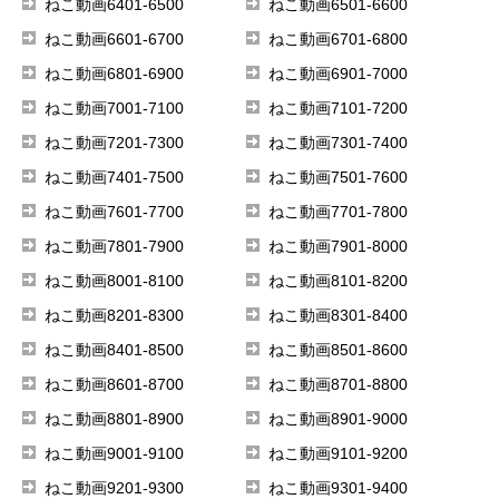
ねこ動画6401-6500
ねこ動画6501-6600
ねこ動画6601-6700
ねこ動画6701-6800
ねこ動画6801-6900
ねこ動画6901-7000
ねこ動画7001-7100
ねこ動画7101-7200
ねこ動画7201-7300
ねこ動画7301-7400
ねこ動画7401-7500
ねこ動画7501-7600
ねこ動画7601-7700
ねこ動画7701-7800
ねこ動画7801-7900
ねこ動画7901-8000
ねこ動画8001-8100
ねこ動画8101-8200
ねこ動画8201-8300
ねこ動画8301-8400
ねこ動画8401-8500
ねこ動画8501-8600
ねこ動画8601-8700
ねこ動画8701-8800
ねこ動画8801-8900
ねこ動画8901-9000
ねこ動画9001-9100
ねこ動画9101-9200
ねこ動画9201-9300
ねこ動画9301-9400