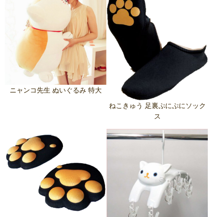
ニャンコ先生 ぬいぐるみ 特大
ねこきゅう 足裏ぷにぷにソック
ス