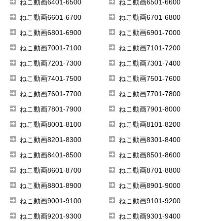
ねこ動画6401-6500
ねこ動画6501-6600
ねこ動画6601-6700
ねこ動画6701-6800
ねこ動画6801-6900
ねこ動画6901-7000
ねこ動画7001-7100
ねこ動画7101-7200
ねこ動画7201-7300
ねこ動画7301-7400
ねこ動画7401-7500
ねこ動画7501-7600
ねこ動画7601-7700
ねこ動画7701-7800
ねこ動画7801-7900
ねこ動画7901-8000
ねこ動画8001-8100
ねこ動画8101-8200
ねこ動画8201-8300
ねこ動画8301-8400
ねこ動画8401-8500
ねこ動画8501-8600
ねこ動画8601-8700
ねこ動画8701-8800
ねこ動画8801-8900
ねこ動画8901-9000
ねこ動画9001-9100
ねこ動画9101-9200
ねこ動画9201-9300
ねこ動画9301-9400