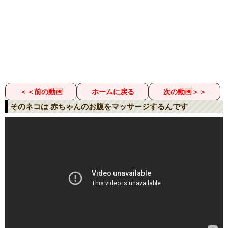
＜＜前の動画
ホームに戻る
次の動画＞＞
そのネコは 赤ちゃんのお腹をマッサージするんです