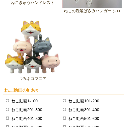
ねこきゅうハンドレスト
ねこの洗濯ばさみハンガー シロ
つみネコマニア
ねこ動画のIndex
ねこ動画1-100
ねこ動画101-200
ねこ動画201-300
ねこ動画301-400
ねこ動画401-500
ねこ動画501-600