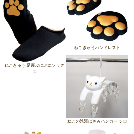
ねこきゅうハンドレスト
ねこきゅう 足裏ぷにぷにソック
ス
ねこの洗濯ばさみハンガー シロ