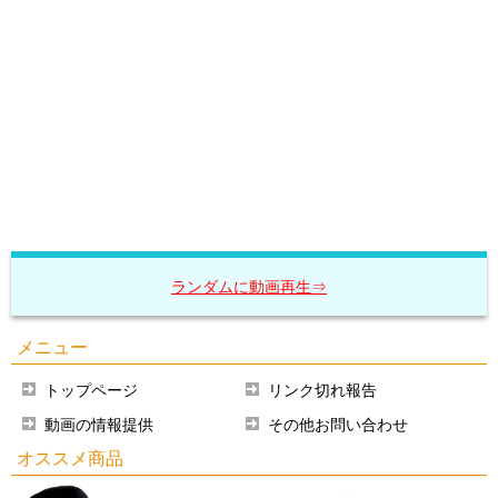
ランダムに動画再生⇒
メニュー
トップページ
リンク切れ報告
動画の情報提供
その他お問い合わせ
オススメ商品