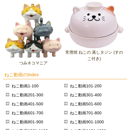
常滑焼 ねこの 蒸しタジン (すの
こ付き)
つみネコマニア
ねこ動画のIndex
ねこ動画1-100
ねこ動画101-200
ねこ動画201-300
ねこ動画301-400
ねこ動画401-500
ねこ動画501-600
ねこ動画601-700
ねこ動画701-800
ねこ動画801-900
ねこ動画901-1000