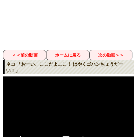
＜＜前の動画
ホームに戻る
次の動画＞＞
ネコ 「おーい、ここだよここ！ はやくゴハンちょうだー
い！」