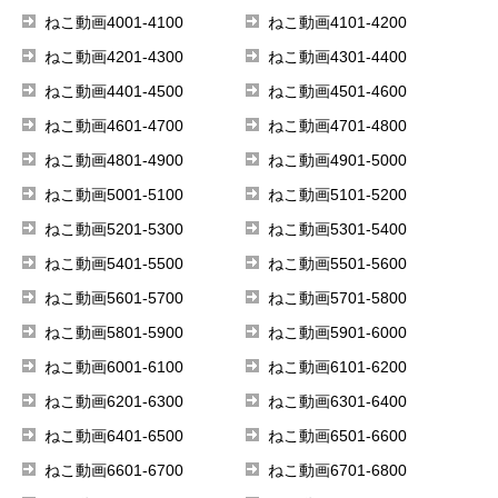
ねこ動画4001-4100
ねこ動画4101-4200
ねこ動画4201-4300
ねこ動画4301-4400
ねこ動画4401-4500
ねこ動画4501-4600
ねこ動画4601-4700
ねこ動画4701-4800
ねこ動画4801-4900
ねこ動画4901-5000
ねこ動画5001-5100
ねこ動画5101-5200
ねこ動画5201-5300
ねこ動画5301-5400
ねこ動画5401-5500
ねこ動画5501-5600
ねこ動画5601-5700
ねこ動画5701-5800
ねこ動画5801-5900
ねこ動画5901-6000
ねこ動画6001-6100
ねこ動画6101-6200
ねこ動画6201-6300
ねこ動画6301-6400
ねこ動画6401-6500
ねこ動画6501-6600
ねこ動画6601-6700
ねこ動画6701-6800