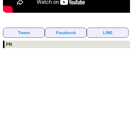
Tweet
Facebook
LINE
PR