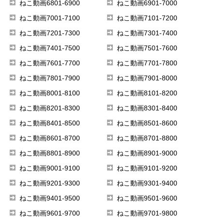
ねこ動画6801-6900
ねこ動画6901-7000
ねこ動画7001-7100
ねこ動画7101-7200
ねこ動画7201-7300
ねこ動画7301-7400
ねこ動画7401-7500
ねこ動画7501-7600
ねこ動画7601-7700
ねこ動画7701-7800
ねこ動画7801-7900
ねこ動画7901-8000
ねこ動画8001-8100
ねこ動画8101-8200
ねこ動画8201-8300
ねこ動画8301-8400
ねこ動画8401-8500
ねこ動画8501-8600
ねこ動画8601-8700
ねこ動画8701-8800
ねこ動画8801-8900
ねこ動画8901-9000
ねこ動画9001-9100
ねこ動画9101-9200
ねこ動画9201-9300
ねこ動画9301-9400
ねこ動画9401-9500
ねこ動画9501-9600
ねこ動画9601-9700
ねこ動画9701-9800