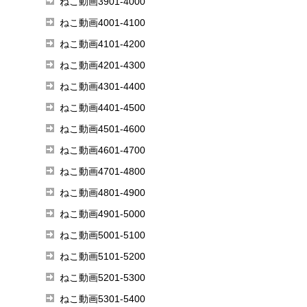
ねこ動画3901-4000
ねこ動画4001-4100
ねこ動画4101-4200
ねこ動画4201-4300
ねこ動画4301-4400
ねこ動画4401-4500
ねこ動画4501-4600
ねこ動画4601-4700
ねこ動画4701-4800
ねこ動画4801-4900
ねこ動画4901-5000
ねこ動画5001-5100
ねこ動画5101-5200
ねこ動画5201-5300
ねこ動画5301-5400