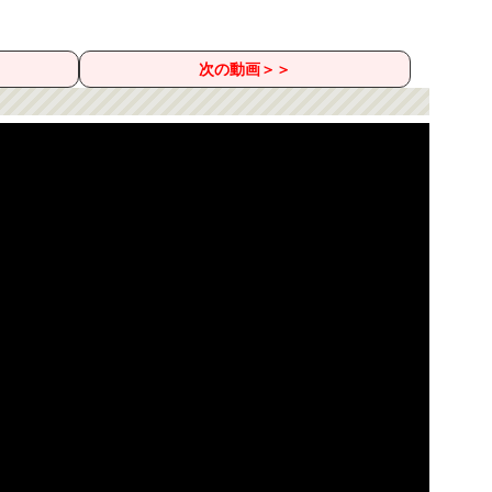
次の動画＞＞