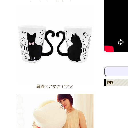
PR
黒猫ペアマグ ピアノ