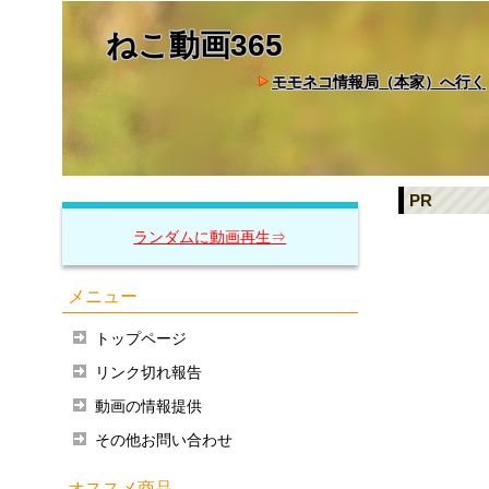
ねこ動画365
モモネコ情報局（本家）へ行く
PR
ランダムに動画再生⇒
メニュー
トップページ
リンク切れ報告
動画の情報提供
その他お問い合わせ
オススメ商品