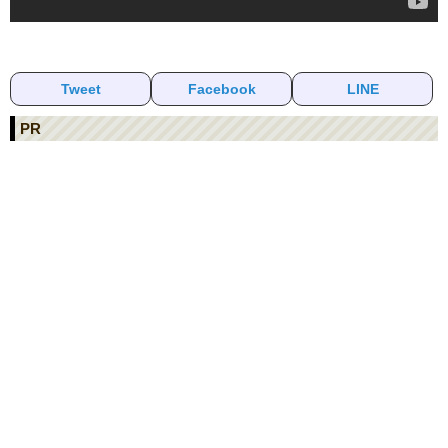
Tweet
Facebook
LINE
PR