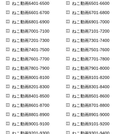
ねこ動画6401-6500
ねこ動画6501-6600
ねこ動画6601-6700
ねこ動画6701-6800
ねこ動画6801-6900
ねこ動画6901-7000
ねこ動画7001-7100
ねこ動画7101-7200
ねこ動画7201-7300
ねこ動画7301-7400
ねこ動画7401-7500
ねこ動画7501-7600
ねこ動画7601-7700
ねこ動画7701-7800
ねこ動画7801-7900
ねこ動画7901-8000
ねこ動画8001-8100
ねこ動画8101-8200
ねこ動画8201-8300
ねこ動画8301-8400
ねこ動画8401-8500
ねこ動画8501-8600
ねこ動画8601-8700
ねこ動画8701-8800
ねこ動画8801-8900
ねこ動画8901-9000
ねこ動画9001-9100
ねこ動画9101-9200
ねこ動画9201-9300
ねこ動画9301-9400