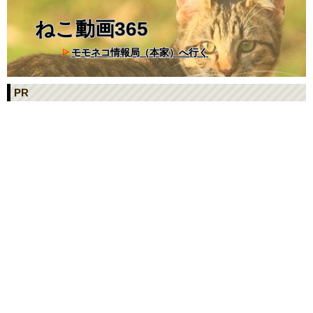
ねこ動画365
モモネコ情報局（本家）へ行く
PR