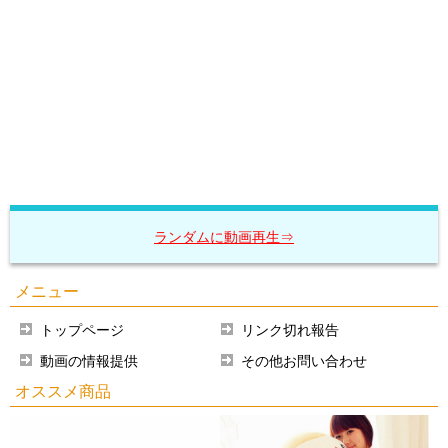
ランダムに動画再生⇒
メニュー
トップページ
リンク切れ報告
動画の情報提供
その他お問い合わせ
オススメ商品