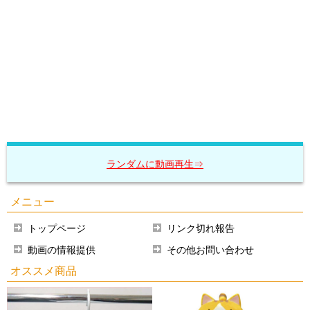
ランダムに動画再生⇒
メニュー
トップページ
リンク切れ報告
動画の情報提供
その他お問い合わせ
オススメ商品