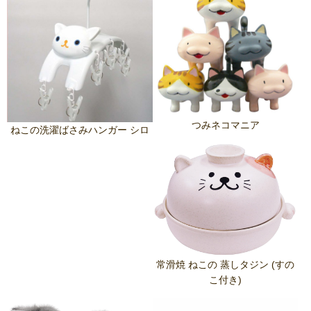
つみネコマニア
ねこの洗濯ばさみハンガー シロ
常滑焼 ねこの 蒸しタジン (すの
こ付き)