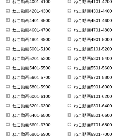
ねこ動画4001-4100
ねこ動画4101-4200
ねこ動画4201-4300
ねこ動画4301-4400
ねこ動画4401-4500
ねこ動画4501-4600
ねこ動画4601-4700
ねこ動画4701-4800
ねこ動画4801-4900
ねこ動画4901-5000
ねこ動画5001-5100
ねこ動画5101-5200
ねこ動画5201-5300
ねこ動画5301-5400
ねこ動画5401-5500
ねこ動画5501-5600
ねこ動画5601-5700
ねこ動画5701-5800
ねこ動画5801-5900
ねこ動画5901-6000
ねこ動画6001-6100
ねこ動画6101-6200
ねこ動画6201-6300
ねこ動画6301-6400
ねこ動画6401-6500
ねこ動画6501-6600
ねこ動画6601-6700
ねこ動画6701-6800
ねこ動画6801-6900
ねこ動画6901-7000