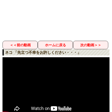
＜＜前の動画
ホームに戻る
次の動画＞＞
ネコ 「先立つ不幸をお許しください・・・」