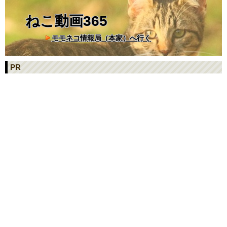
ねこ動画365
モモネコ情報局（本家）へ行く
PR