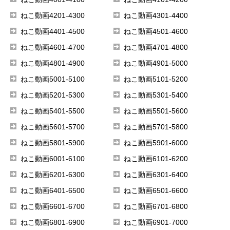
ねこ動画4201-4300
ねこ動画4301-4400
ねこ動画4401-4500
ねこ動画4501-4600
ねこ動画4601-4700
ねこ動画4701-4800
ねこ動画4801-4900
ねこ動画4901-5000
ねこ動画5001-5100
ねこ動画5101-5200
ねこ動画5201-5300
ねこ動画5301-5400
ねこ動画5401-5500
ねこ動画5501-5600
ねこ動画5601-5700
ねこ動画5701-5800
ねこ動画5801-5900
ねこ動画5901-6000
ねこ動画6001-6100
ねこ動画6101-6200
ねこ動画6201-6300
ねこ動画6301-6400
ねこ動画6401-6500
ねこ動画6501-6600
ねこ動画6601-6700
ねこ動画6701-6800
ねこ動画6801-6900
ねこ動画6901-7000