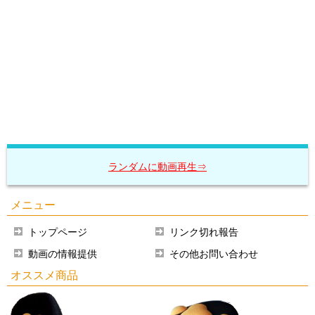
ランダムに動画再生⇒
メニュー
トップページ
リンク切れ報告
動画の情報提供
その他お問い合わせ
オススメ商品