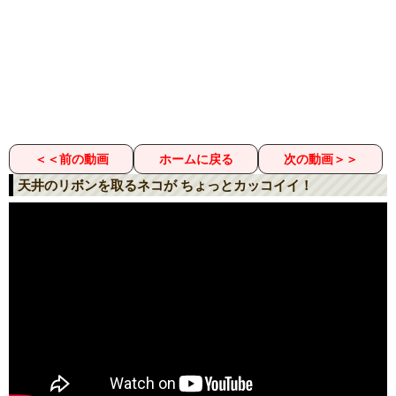
＜＜前の動画
ホームに戻る
次の動画＞＞
天井のリボンを取るネコが ちょっとカッコイイ！