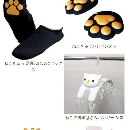
ねこきゅうハンドレスト
ねこきゅう 足裏ぷにぷにソック
ス
ねこの洗濯ばさみハンガー シロ