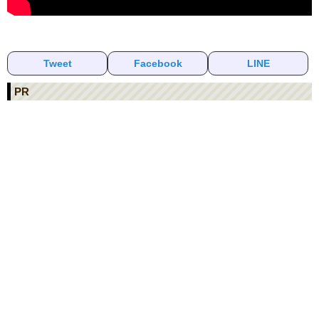
Tweet
Facebook
LINE
PR