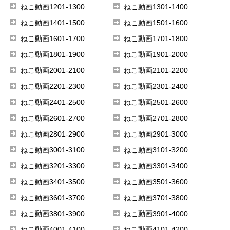
ねこ動画1201-1300
ねこ動画1301-1400
ねこ動画1401-1500
ねこ動画1501-1600
ねこ動画1601-1700
ねこ動画1701-1800
ねこ動画1801-1900
ねこ動画1901-2000
ねこ動画2001-2100
ねこ動画2101-2200
ねこ動画2201-2300
ねこ動画2301-2400
ねこ動画2401-2500
ねこ動画2501-2600
ねこ動画2601-2700
ねこ動画2701-2800
ねこ動画2801-2900
ねこ動画2901-3000
ねこ動画3001-3100
ねこ動画3101-3200
ねこ動画3201-3300
ねこ動画3301-3400
ねこ動画3401-3500
ねこ動画3501-3600
ねこ動画3601-3700
ねこ動画3701-3800
ねこ動画3801-3900
ねこ動画3901-4000
ねこ動画4001-4100
ねこ動画4101-4200