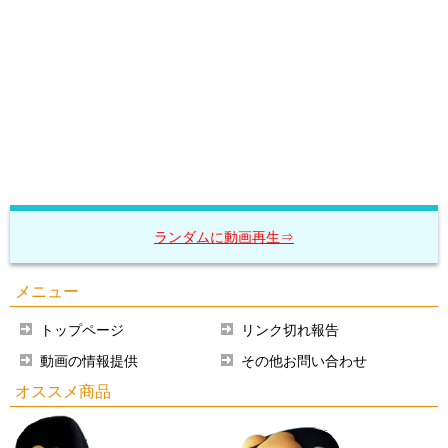
ランダムに動画再生⇒
メニュー
トップページ
リンク切れ報告
動画の情報提供
その他お問い合わせ
オススメ商品