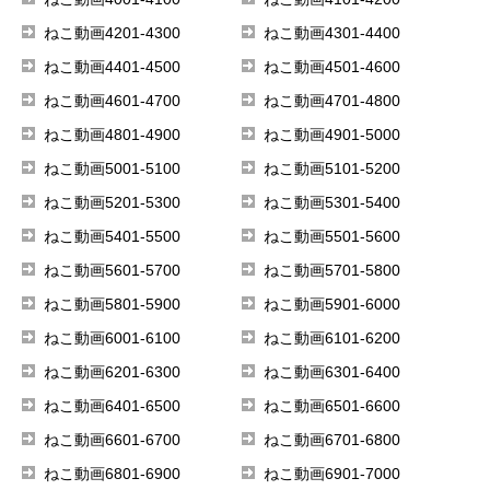
ねこ動画4201-4300
ねこ動画4301-4400
ねこ動画4401-4500
ねこ動画4501-4600
ねこ動画4601-4700
ねこ動画4701-4800
ねこ動画4801-4900
ねこ動画4901-5000
ねこ動画5001-5100
ねこ動画5101-5200
ねこ動画5201-5300
ねこ動画5301-5400
ねこ動画5401-5500
ねこ動画5501-5600
ねこ動画5601-5700
ねこ動画5701-5800
ねこ動画5801-5900
ねこ動画5901-6000
ねこ動画6001-6100
ねこ動画6101-6200
ねこ動画6201-6300
ねこ動画6301-6400
ねこ動画6401-6500
ねこ動画6501-6600
ねこ動画6601-6700
ねこ動画6701-6800
ねこ動画6801-6900
ねこ動画6901-7000