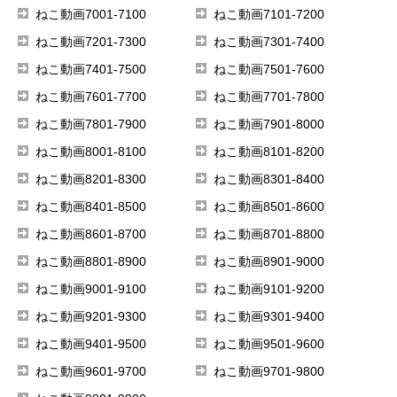
ねこ動画7001-7100
ねこ動画7101-7200
ねこ動画7201-7300
ねこ動画7301-7400
ねこ動画7401-7500
ねこ動画7501-7600
ねこ動画7601-7700
ねこ動画7701-7800
ねこ動画7801-7900
ねこ動画7901-8000
ねこ動画8001-8100
ねこ動画8101-8200
ねこ動画8201-8300
ねこ動画8301-8400
ねこ動画8401-8500
ねこ動画8501-8600
ねこ動画8601-8700
ねこ動画8701-8800
ねこ動画8801-8900
ねこ動画8901-9000
ねこ動画9001-9100
ねこ動画9101-9200
ねこ動画9201-9300
ねこ動画9301-9400
ねこ動画9401-9500
ねこ動画9501-9600
ねこ動画9601-9700
ねこ動画9701-9800