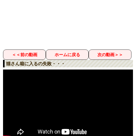
＜＜前の動画
ホームに戻る
次の動画＞＞
猫さん箱に入るの失敗・・・