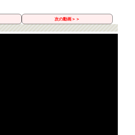
次の動画＞＞