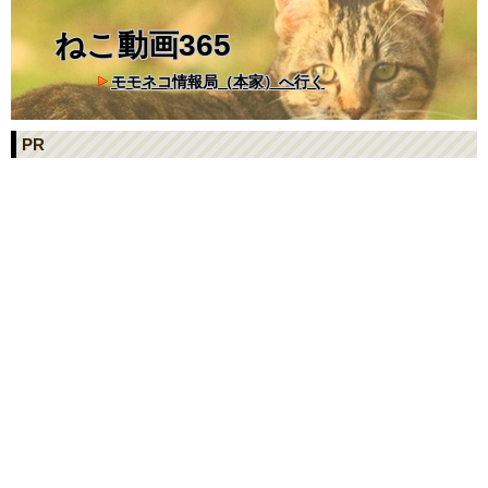
ねこ動画365
モモネコ情報局（本家）へ行く
PR