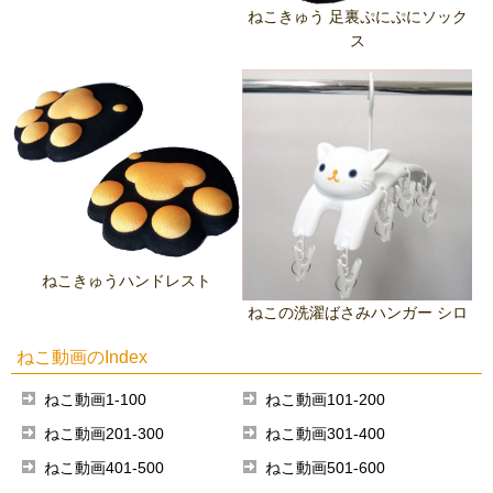
ねこきゅう 足裏ぷにぷにソック
ス
ねこきゅうハンドレスト
ねこの洗濯ばさみハンガー シロ
ねこ動画のIndex
ねこ動画1-100
ねこ動画101-200
ねこ動画201-300
ねこ動画301-400
ねこ動画401-500
ねこ動画501-600