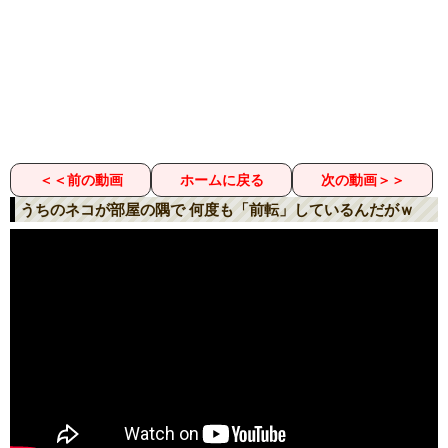
＜＜前の動画
ホームに戻る
次の動画＞＞
うちのネコが部屋の隅で 何度も「前転」しているんだがｗ