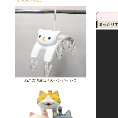
まったりす
ねこの洗濯ばさみハンガー シロ