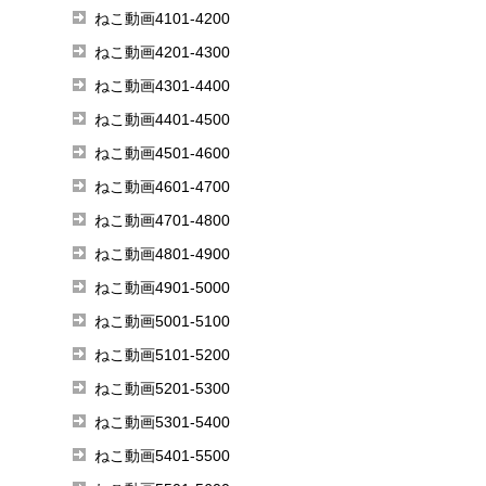
ねこ動画4101-4200
ねこ動画4201-4300
ねこ動画4301-4400
ねこ動画4401-4500
ねこ動画4501-4600
ねこ動画4601-4700
ねこ動画4701-4800
ねこ動画4801-4900
ねこ動画4901-5000
ねこ動画5001-5100
ねこ動画5101-5200
ねこ動画5201-5300
ねこ動画5301-5400
ねこ動画5401-5500