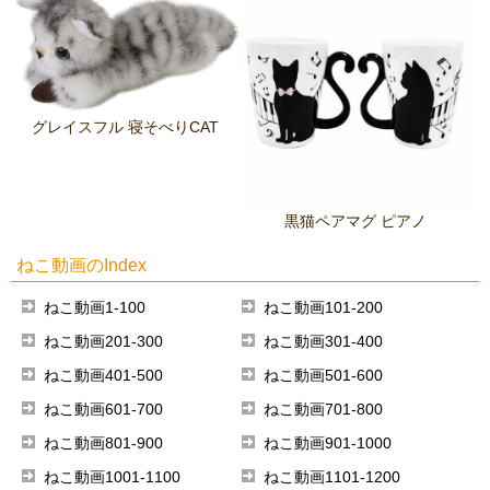
グレイスフル 寝そべりCAT
黒猫ペアマグ ピアノ
ねこ動画のIndex
ねこ動画1-100
ねこ動画101-200
ねこ動画201-300
ねこ動画301-400
ねこ動画401-500
ねこ動画501-600
ねこ動画601-700
ねこ動画701-800
ねこ動画801-900
ねこ動画901-1000
ねこ動画1001-1100
ねこ動画1101-1200