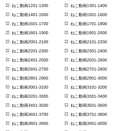
ねこ動画1201-1300
ねこ動画1301-1400
ねこ動画1401-1500
ねこ動画1501-1600
ねこ動画1601-1700
ねこ動画1701-1800
ねこ動画1801-1900
ねこ動画1901-2000
ねこ動画2001-2100
ねこ動画2101-2200
ねこ動画2201-2300
ねこ動画2301-2400
ねこ動画2401-2500
ねこ動画2501-2600
ねこ動画2601-2700
ねこ動画2701-2800
ねこ動画2801-2900
ねこ動画2901-3000
ねこ動画3001-3100
ねこ動画3101-3200
ねこ動画3201-3300
ねこ動画3301-3400
ねこ動画3401-3500
ねこ動画3501-3600
ねこ動画3601-3700
ねこ動画3701-3800
ねこ動画3801-3900
ねこ動画3901-4000