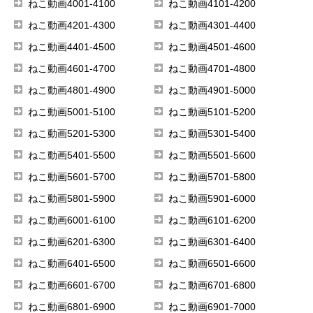
ねこ動画4001-4100
ねこ動画4101-4200
ねこ動画4201-4300
ねこ動画4301-4400
ねこ動画4401-4500
ねこ動画4501-4600
ねこ動画4601-4700
ねこ動画4701-4800
ねこ動画4801-4900
ねこ動画4901-5000
ねこ動画5001-5100
ねこ動画5101-5200
ねこ動画5201-5300
ねこ動画5301-5400
ねこ動画5401-5500
ねこ動画5501-5600
ねこ動画5601-5700
ねこ動画5701-5800
ねこ動画5801-5900
ねこ動画5901-6000
ねこ動画6001-6100
ねこ動画6101-6200
ねこ動画6201-6300
ねこ動画6301-6400
ねこ動画6401-6500
ねこ動画6501-6600
ねこ動画6601-6700
ねこ動画6701-6800
ねこ動画6801-6900
ねこ動画6901-7000