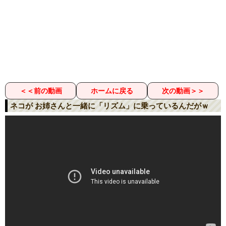
＜＜前の動画
ホームに戻る
次の動画＞＞
ネコが お姉さんと一緒に「リズム」に乗っているんだがｗ