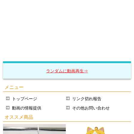
ランダムに動画再生⇒
メニュー
トップページ
リンク切れ報告
動画の情報提供
その他お問い合わせ
オススメ商品