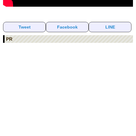
Tweet
Facebook
LINE
PR