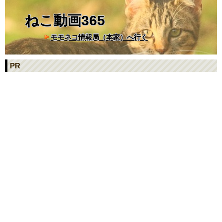
ねこ動画365
モモネコ情報局（本家）へ行く
PR