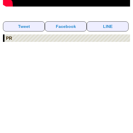
Tweet
Facebook
LINE
PR